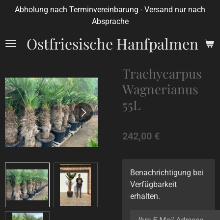
Abholung nach Terminvereinbarung - Versand nur nach
Zum
Absprache
Hauptinhalt
springen
Ostfriesische Hanfpalmen
Trachycarpus
Wagnerianus
55L
242,00 €
Benachrichtigung bei
Verfügbarkeit
erhalten.